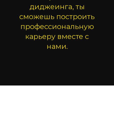
диджеинга, ты
сможешь построить
профессиональную
карьеру вместе с
нами.