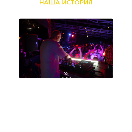
НАША ИСТОРИЯ
Interplay
- бренд российского
музыкального продюсера
Александра
Попова
.
Начал свою историю в
2015
году как серия
компиляций и радиошоу.